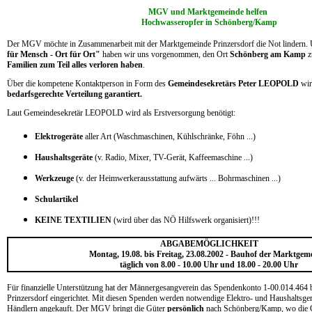
MGV und Marktgemeinde helfen
Hochwasseropfer in Schönberg/Kamp
Der MGV möchte in Zusammenarbeit mit der Marktgemeinde Prinzersdorf die Not lindern.
für Mensch - Ort für Ort"
haben wir uns vorgenommen, den Ort
Schönberg am Kamp
z
Familien zum Teil alles verloren haben
.
Über die kompetene Kontaktperson in Form des
Gemeindesekretärs Peter LEOPOLD
wi
bedarfsgerechte Verteilung garantiert.
Laut Gemeindesekretär LEOPOLD wird als Erstversorgung benötigt:
Elektrogeräte
aller Art (Waschmaschinen, Kühlschränke, Föhn ...)
Haushaltsgeräte
(v. Radio, Mixer, TV-Gerät, Kaffeemaschine ...)
Werkzeuge
(v. der Heimwerkerausstattung aufwärts ... Bohrmaschinen ...)
Schulartikel
KEINE TEXTILIEN
(wird über das NÖ Hilfswerk organisiert)!!!
ABGABEMÖGLICHKEIT
Montag, 19.08. bis Freitag, 23.08.2002 - Bauhof der Marktgem
täglich von 8.00 - 10.00 Uhr und 18.00 - 20.00 Uhr
Für finanzielle Unterstützung hat der Männergesangverein das Spendenkonto 1-00.014.464 b
Prinzersdorf eingerichtet. Mit diesen Spenden werden notwendige Elektro- und Haushaltsger
Händlern angekauft. Der MGV bringt die Güter
persönlich
nach Schönberg/Kamp, wo die G