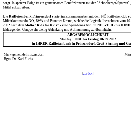
sorgt. In späterer Folge ist ein gemeinsames Benefizkonzert mit den "Schönberger-Spatzen" g
Mittel aufzutreiben.
Die
Raiffeisenbank Prinzersdorf
startet im Zusammenarbeit mit dem NÖ Raiffeisenclub so
Militärkommando NÖ, RWA und Brantner Krems, welche die Logistik übernehmen vom 19. 
2002 nach dem
Motto "Kids for Kids" - eine Spendenaktion "SPIELZEUG für KI
leidtragenden Gruppe ein wenig Ablenkung und Aufmunterung zu übermitteln.
ABGABEMÖGLICHKEIT
Montag, 19.08. bis Freitag, 06.09.2002
in IHRER Raiffeisenbank in Prinzersdorf, Groß-Sierning und Ger
Marktgemeinde Prinzersdorf
Männ
Bgm. Dr. Karl Fuchs
[
zurück
]