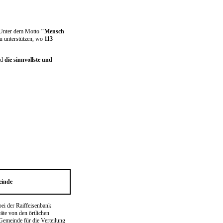
 Unter dem Motto
"Mensch
u unterstützen, wo
113
rd
die sinnvollste und
einde
ei der Raiffeisenbank
äte von den örtlichen
emeinde für die Verteilung