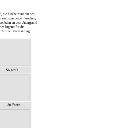
2, die Fläche rund um den
en nächsten beiden Wochen,
asenbahn an den Untergrund
der Jugend für die
r für die Bewässerung.
So geht's
... die Profis