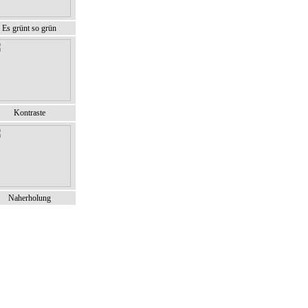
Es grünt so grün
Kontraste
Naherholung