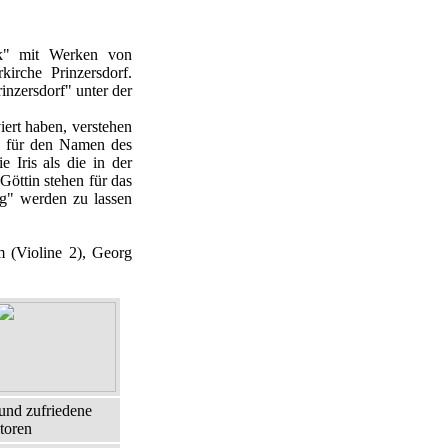
sik" mit Werken von
irche Prinzersdorf.
nzersdorf" unter der
iert haben, verstehen
d für den Namen des
 Iris als die in der
Göttin stehen für das
ig" werden zu lassen
lm (Violine 2), Georg
 und zufriedene
toren