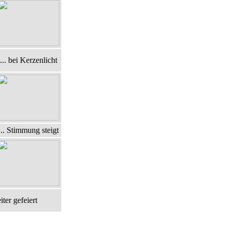
... bei Kerzenlicht
... Stimmung steigt
iter gefeiert