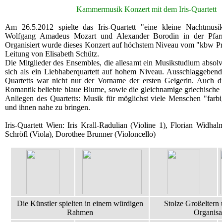
Kammermusik Konzert mit dem Iris-Quartett
Am 26.5.2012 spielte das Iris-Quartett "eine kleine Nachtmu
Wolfgang Amadeus Mozart und Alexander Borodin in der Pfarrk
Organisiert wurde dieses Konzert auf höchstem Niveau vom "kbw Pri
Leitung von Elisabeth Schütz.
Die Mitglieder des Ensembles, die allesamt ein Musikstudium absolv
sich als ein Liebhaberquartett auf hohem Niveau. Ausschlaggeben
Quartetts war nicht nur der Vorname der ersten Geigerin. Auch die
Romantik beliebte blaue Blume, sowie die gleichnamige griechische 
Anliegen des Quartetts: Musik für möglichst viele Menschen "farb
und ihnen nahe zu bringen.
Iris-Quartett Wien: Iris Krall-Radulian (Violine 1), Florian Widha
Schröfl (Viola), Dorothee Brunner (Violoncello)
Die Künstler spielten in einem würdigen
Stolze Großeltern
Rahmen
Organisa