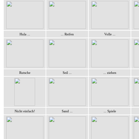
Hula ...
... Reifen
Volle ...
Rutsche
Seil ...
... ziehen
Nicht einfach!
Sand ...
... Spiele