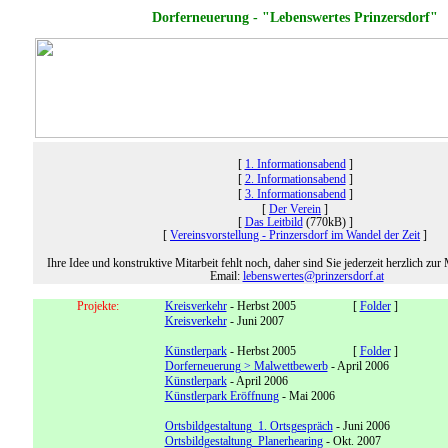
Dorferneuerung - "Lebenswertes Prinzersdorf"
[
1. Informationsabend
]
[
2. Informationsabend
]
[
3. Informationsabend
]
[
Der Verein
]
[
Das Leitbild
(770kB) ]
[
Vereinsvorstellung - Prinzersdorf im Wandel der Zeit
]
Ihre Idee und konstruktive Mitarbeit fehlt noch, daher sind Sie jederzeit herzlich zur 
Email:
lebenswertes@prinzersdorf.at
Projekte:
Kreisverkehr
- Herbst 2005 [
Folder
]
Kreisverkehr
- Juni 2007
Künstlerpark
- Herbst 2005 [
Folder
]
Dorferneuerung > Malwettbewerb
- April 2006
Künstlerpark
- April 2006
Künstlerpark Eröffnung
- Mai 2006
Ortsbildgestaltung 1. Ortsgespräch
- Juni 2006
Ortsbildgestaltung Planerhearing
- Okt. 2007